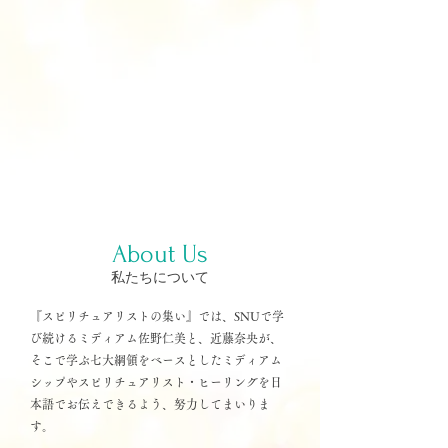
各種イベント

を通じて、私たち皆の霊的進化を目指していけれ
ばと思います。

第七綱領　『魂は永遠に進化する機会を与えられ
ている』

共に進化してきましょう！
About Us
私たちについて
『スピリチュアリストの集い』では、SNUで学
び続けるミディアム佐野仁美と、近藤奈央が、
そこで学ぶ七大綱領をベースとしたミディアム
シップやスピリチュアリスト・ヒーリングを日
本語でお伝えできるよう、努力してまいりま
す。