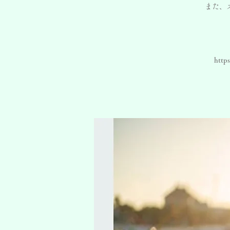
また、
http