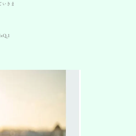
ていきま
dxQ.1