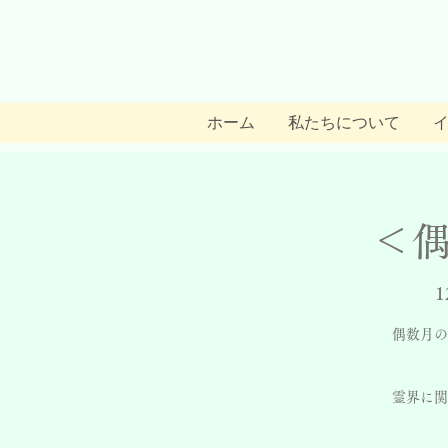
ホーム
私たちについて
＜
1
偶数月の
霊界に関