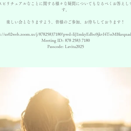
スピリチュアルなことに関する様々な疑問についてもなるべくお答えし
す。
楽しい会となりますよう、皆様のご参加、お待ちしております！
s://us02web.zoom.us/j/87825837180?pwd=liJ1mkyEdbo9jkvI4TssMBkeqna
Meeting ID: 878 2583 7180
Passcode: Lavita2025