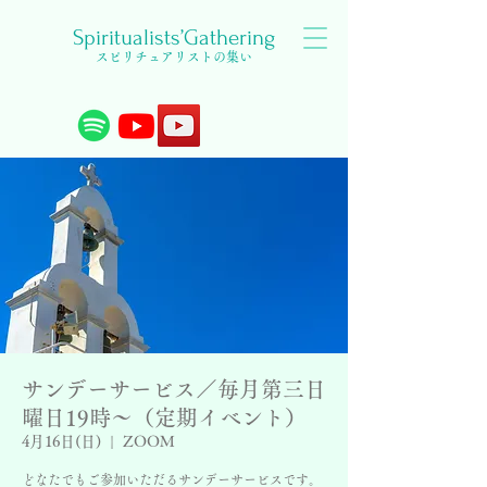
Spiritualists’Gathering
スピリチュアリストの集い
サンデーサービス／毎月第三日
曜日19時〜（定期イベント）
4月16日(日)
  |  
ZOOM
どなたでもご参加いただるサンデーサービスです。