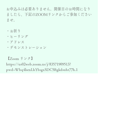
お申込みは必要ありません。開催日のお時間になり
ましたら、下記のZOOMリンクからご参加ください
ませ。
・お祈り
・ヒーリング
・アドレス
・デモンストレーション
【Zoom リンク】
https://us02web.zoom.us/j/83571909513?
pwd=Wbq4lsenLhYbsgxSDC5Bgkdsuht77h.1
ZOOM ID 884 0386 7118 パスコード Lavita2025
日時
2034年4月16日 19:00 – 20:00 JST
ZOOM