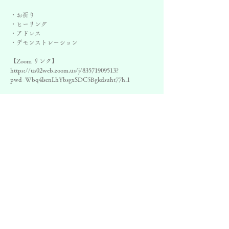
・お祈り
・ヒーリング
・アドレス
・デモンストレーション
【Zoom リンク】
https://us02web.zoom.us/j/83571909513?
pwd=Wbq4lsenLhYbsgxSDC5Bgkdsuht77h.1
日時
2032年7月18日 19:00 – 20:00 JST
ZOOM
©
スピリチュアリストの集い