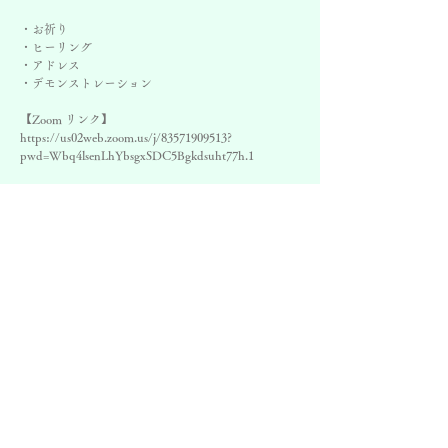
・お祈り
・ヒーリング
・アドレス
・デモンストレーション
【Zoom リンク】
https://us02web.zoom.us/j/83571909513?
pwd=Wbq4lsenLhYbsgxSDC5Bgkdsuht77h.1
日時
2032年2月15日 19:00 – 20:00 JST
ZOOM
©
スピリチュアリストの集い