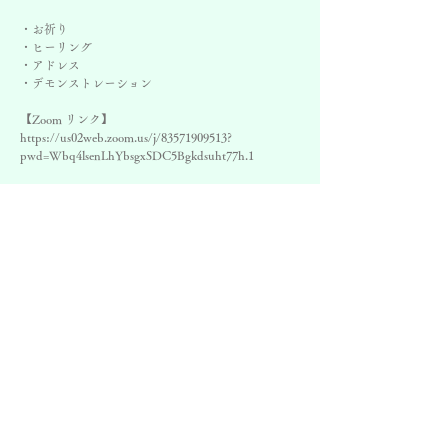
・お祈り
・ヒーリング
・アドレス
・デモンストレーション
【Zoom リンク】
https://us02web.zoom.us/j/83571909513?
pwd=Wbq4lsenLhYbsgxSDC5Bgkdsuht77h.1
日時
2029年2月18日 19:00 – 20:00 JST
ZOOM
©
スピリチュアリストの集い