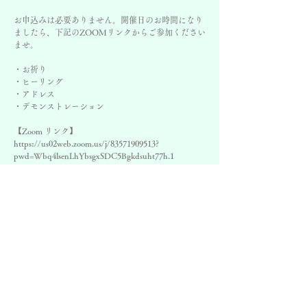
お申込みは必要ありません。開催日のお時間になり
ましたら、下記のZOOMリンクからご参加ください
ませ。
・お祈り
・ヒーリング
・アドレス
・デモンストレーション
【Zoom リンク】
https://us02web.zoom.us/j/83571909513?
pwd=Wbq4lsenLhYbsgxSDC5Bgkdsuht77h.1
ZOOM ID 884 0386 7118 パスコード Lavita2025
日時
2028年11月19日 19:00 – 20:00 JST
ZOOM