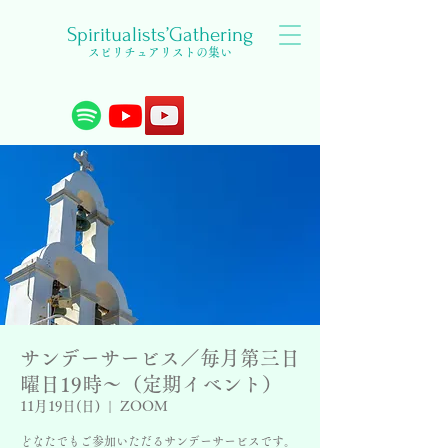
Spiritualists’Gathering
スピリチュアリストの集い
サンデーサービス／毎月第三日
曜日19時〜（定期イベント）
11月19日(日)
  |  
ZOOM
どなたでもご参加いただるサンデーサービスです。