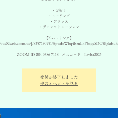
・お祈り
・ヒーリング
・アドレス
・デモンストレーション
【Zoom リンク】
://us02web.zoom.us/j/83571909513?pwd=Wbq4lsenLhYbsgxSDC5Bgkdsuh
ZOOM ID 884 0386 7118 パスコード Lavita2025
受付が終了しました
他のイベントを見る