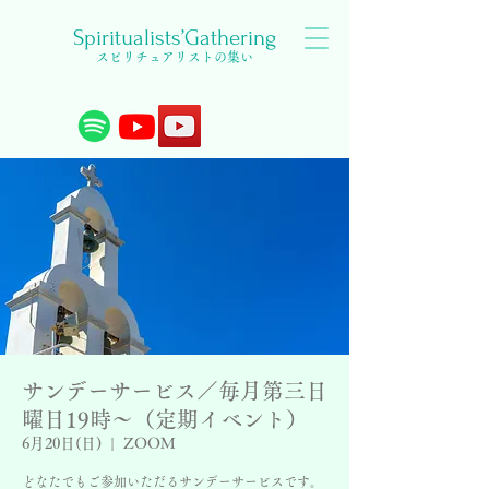
Spiritualists’Gathering
スピリチュアリストの集い
サンデーサービス／毎月第三日
曜日19時〜（定期イベント）
6月20日(日)
  |  
ZOOM
どなたでもご参加いただるサンデーサービスです。