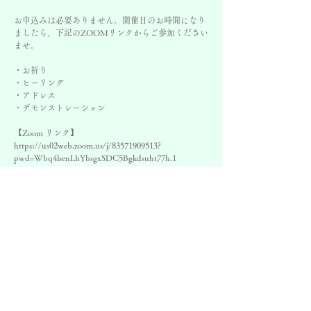
お申込みは必要ありません。開催日のお時間になり
ましたら、下記のZOOMリンクからご参加ください
ませ。
・お祈り
・ヒーリング
・アドレス
・デモンストレーション
【Zoom リンク】
https://us02web.zoom.us/j/83571909513?
pwd=Wbq4lsenLhYbsgxSDC5Bgkdsuht77h.1
ZOOM ID 884 0386 7118 パスコード Lavita2025
日時
2027年6月20日 19:00 – 20:00 JST
ZOOM