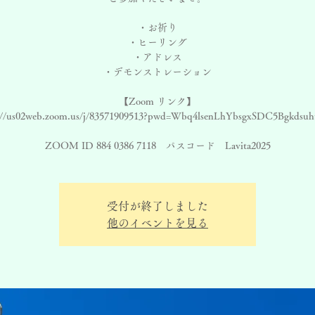
・お祈り
・ヒーリング
・アドレス
・デモンストレーション
【Zoom リンク】
://us02web.zoom.us/j/83571909513?pwd=Wbq4lsenLhYbsgxSDC5Bgkdsuh
ZOOM ID 884 0386 7118 パスコード Lavita2025
受付が終了しました
他のイベントを見る