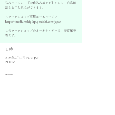
込みページの 【お申込みボタン】からも、内容確
認とお申し込みができます。
＜ワークショップ専用ホームページ＞
https://mediumship.hp.peraichi.com/japan
このワークショップのオーガナイザーは、安斎妃美
香です。
日時
2025年6月16日 19:30 JST
ZOOM
詳細
Colin Bates ミディアムシップワークショッ
プ＜Summer Course＞が始まります。
お申し込み・お問い合わせは、下記のHPを
ご覧下さいませ。
https://mediumship.hp.peraichi.com/japan