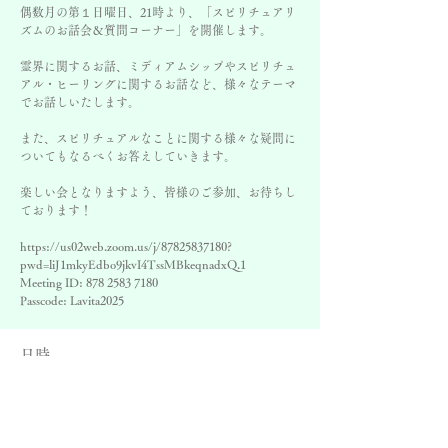
偶数月の第１日曜日、21時より、「スピリチュアリ
ズムのお話会＆質問コーナー」を開催します。
霊界に関するお話、ミディアムシップやスピリチュ
アル・ヒーリングに関するお話など、様々なテーマ
でお話しいたします。
また、スピリチュアルなことに関する様々な疑問に
ついてもなるべくお答えしていきます。
楽しい会となりますよう、皆様のご参加、お待ちし
ております！
https://us02web.zoom.us/j/87825837180?
pwd=liJ1mkyEdbo9jkvI4TssMBkeqnadxQ.1
Meeting ID: 878 2583 7180
Passcode: Lavita2025
日時
2028年6月04日 20:50 – 22:20
スピリチュアリズムお話会＆質問コーナー
その他の日付