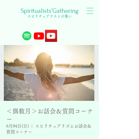
Spiritualists’Gathering
スピリチュアリストの集い
＜偶数月＞お話会＆質問コーナ
ー
6月04日(日)
  |  
スピリチュアリズムお話会＆
質問コーナー