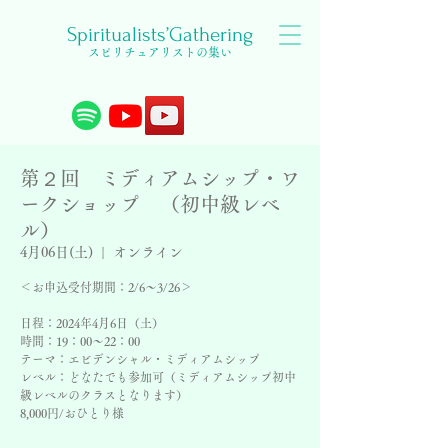
Spiritualists’Gathering
スピリチュアリストの集い
第２回 ミディアムシップ・ワ
ークショップ （初中級レベ
ル）
4月06日(土)
  |  
オンライン
＜お申込受付期間：2/6〜3/26＞
日程：2024年4月6日（土）
時間：19：00〜22：00
テーマ：エビデンシャル・ミディアムシップ
レベル：どなたでも参加可（ミディアムシップ初中
級レベルのクラスとなります）
8,000円/おひとり様